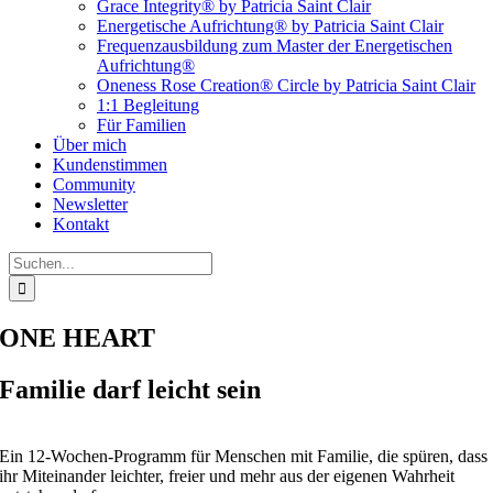
Grace Integrity® by Patricia Saint Clair
Energetische Aufrichtung® by Patricia Saint Clair
Frequenzausbildung zum Master der Energetischen
Aufrichtung®
Oneness Rose Creation® Circle by Patricia Saint Clair
1:1 Begleitung
Für Familien
Über mich
Kundenstimmen
Community
Newsletter
Kontakt
Suche
nach:
ONE HEART
Familie darf leicht sein
Ein 12-Wochen-Programm für Menschen mit Familie, die spüren, dass
ihr Miteinander leichter, freier und mehr aus der eigenen Wahrheit