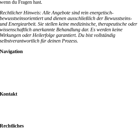
wenn du Fragen hast.
Rechtlicher Hinweis: Alle Angebote sind rein energetisch-
bewusstseinsorientiert und dienen ausschließlich der Bewusstseins-
und Energiearbeit. Sie stellen keine medizinische, therapeutische oder
wissenschaftlich anerkannte Behandlung dar. Es werden keine
Wirkungen oder Heilerfolge garantiert. Du bist vollständig
selbstverantwortlich für deinen Prozess.
Navigation
Mein Angebot für dich
Über Lara
Kontakt
Kontakt
info@larakoop.de
Rechtliches
Impressum